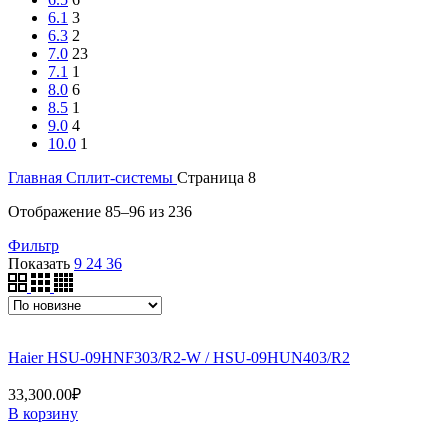
6.1
3
6.3
2
7.0
23
7.1
1
8.0
6
8.5
1
9.0
4
10.0
1
Главная
Сплит-системы
Страница 8
Сортировка:
Отображение 85–96 из 236
самые
Фильтр
недавние
Показать
9
24
36
Haier HSU-09HNF303/R2-W / HSU-09HUN403/R2
33,300.00
₽
В корзину