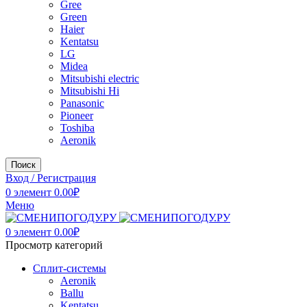
Gree
Green
Haier
Kentatsu
LG
Midea
Mitsubishi electric
Mitsubishi Hi
Panasonic
Pioneer
Toshiba
Аeronik
Поиск
Вход / Регистрация
0
элемент
0.00
₽
Меню
0
элемент
0.00
₽
Просмотр категорий
Сплит-системы
Аeronik
Ballu
Kentatsu