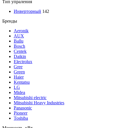
Тип упраления
Инверторный
142
Бренды
Aeronik
AUX
Ballu
Bosch
Centek
Daikin
Electrolux
Gree
Green
Haier
Kentatsu
LG
Midea
Mitsubishi electric
Mitsubishi Heavy Industries
Panasonic
Pioneer
Toshiba
Мощность, кВт