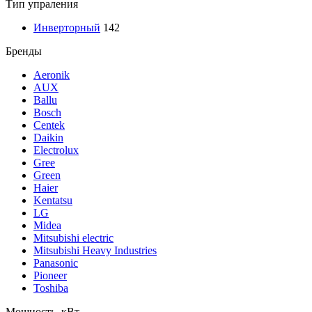
Тип упраления
Инверторный
142
Бренды
Aeronik
AUX
Ballu
Bosch
Centek
Daikin
Electrolux
Gree
Green
Haier
Kentatsu
LG
Midea
Mitsubishi electric
Mitsubishi Heavy Industries
Panasonic
Pioneer
Toshiba
Мощность, кВт