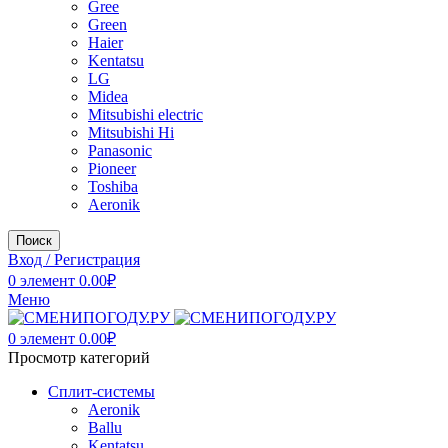
Gree
Green
Haier
Kentatsu
LG
Midea
Mitsubishi electric
Mitsubishi Hi
Panasonic
Pioneer
Toshiba
Аeronik
Поиск
Вход / Регистрация
0
элемент
0.00
₽
Меню
0
элемент
0.00
₽
Просмотр категорий
Сплит-системы
Аeronik
Ballu
Kentatsu