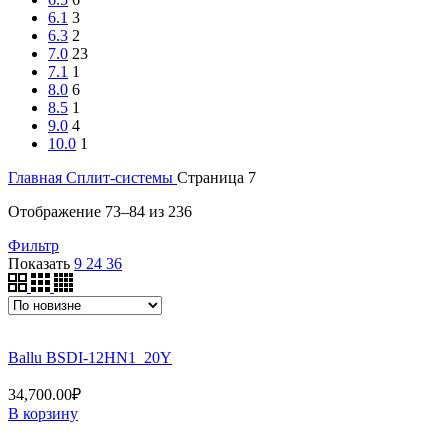
6.1
3
6.3
2
7.0
23
7.1
1
8.0
6
8.5
1
9.0
4
10.0
1
Главная
Сплит-системы
Страница 7
Сортировка:
Отображение 73–84 из 236
самые
Фильтр
недавние
Показать
9
24
36
Ballu BSDI-12HN1_20Y
34,700.00
₽
В корзину