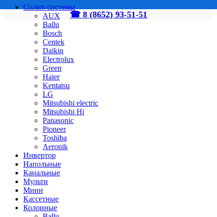
Сплит-системы
☎ 8 (8652) 93-51-51
AUX
Ballu
Bosch
Centek
Daikin
Electrolux
Green
Haier
Kentatsu
LG
Mitsubishi electric
Mitsubishi Hi
Panasonic
Pioneer
Toshiba
Аeronik
Инвертор
Напольные
Канальные
Мульти
Мини
Кассетные
Колонные
Ballu