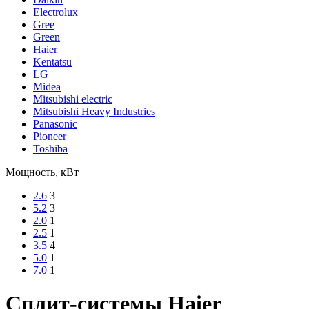
Electrolux
Gree
Green
Haier
Kentatsu
LG
Midea
Mitsubishi electric
Mitsubishi Heavy Industries
Panasonic
Pioneer
Toshiba
Мощность, кВт
2.6
3
5.2
3
2.0
1
2.5
1
3.5
4
5.0
1
7.0
1
Сплит-системы Haier