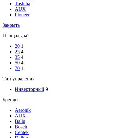
Toshiba
AUX
Pioneer
Закрыть
Площадь, м2
20
1
25
4
35
4
50
4
70
1
Тип упраления
Инверторный
9
Бренды
Aeronik
AUX
Ballu
Bosch
Centek
Daikin