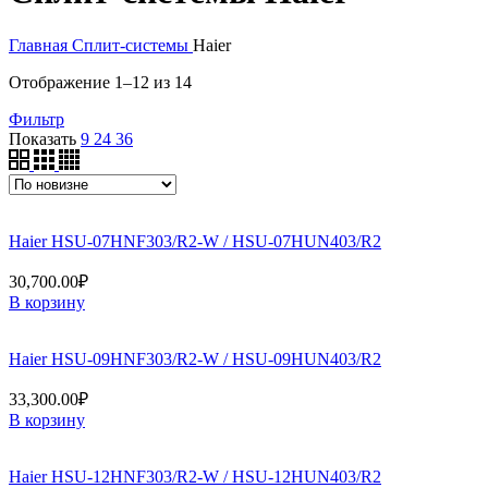
Главная
Сплит-системы
Haier
Сортировка:
Отображение 1–12 из 14
самые
Фильтр
недавние
Показать
9
24
36
Haier HSU-07HNF303/R2-W / HSU-07HUN403/R2
30,700.00
₽
В корзину
Haier HSU-09HNF303/R2-W / HSU-09HUN403/R2
33,300.00
₽
В корзину
Haier HSU-12HNF303/R2-W / HSU-12HUN403/R2