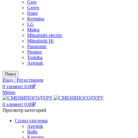
Gree
Green
Haier
Kentatsu
LG
Midea
Mitsubishi electric
Mitsubishi Hi
Panasonic
Pioneer
Toshiba
Аeronik
Поиск
Вход / Регистрация
0
элемент
0.00
₽
Меню
0
элемент
0.00
₽
Просмотр категорий
Сплит-системы
Аeronik
Ballu
Kentatsu