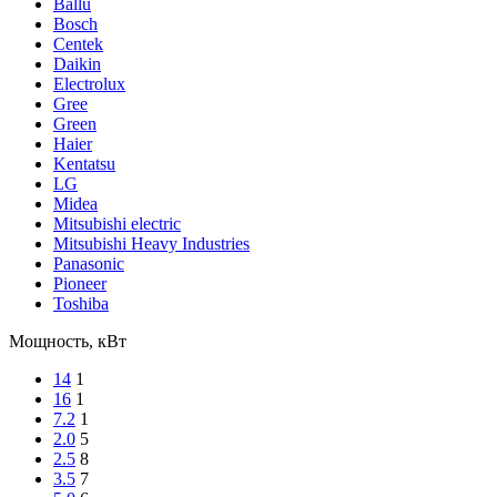
Ballu
Bosch
Centek
Daikin
Electrolux
Gree
Green
Haier
Kentatsu
LG
Midea
Mitsubishi electric
Mitsubishi Heavy Industries
Panasonic
Pioneer
Toshiba
Мощность, кВт
14
1
16
1
7.2
1
2.0
5
2.5
8
3.5
7