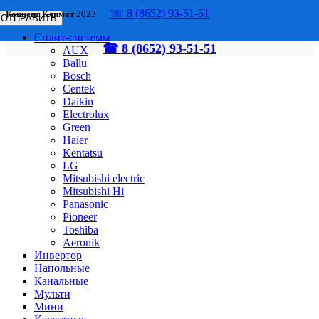
☏ 8 (8652) 93-51-51
Концепт Климат
2023
Сплит-системы
☎ 8 (8652) 93-51-51
AUX
Ballu
Bosch
Centek
Daikin
Electrolux
Green
Haier
Kentatsu
LG
Mitsubishi electric
Mitsubishi Hi
Panasonic
Pioneer
Toshiba
Аeronik
Инвертор
Напольные
Канальные
Мульти
Мини