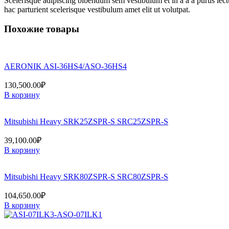
Scelerisque adipiscing bibendum sem vestibulum et in a a a purus lect
hac parturient scelerisque vestibulum amet elit ut volutpat.
Похожие товары
AERONIK ASI-36HS4/ASO-36HS4
130,500.00
₽
В корзину
Mitsubishi Heavy SRK25ZSPR-S SRC25ZSPR-S
39,100.00
₽
В корзину
Mitsubishi Heavy SRK80ZSPR-S SRC80ZSPR-S
104,650.00
₽
В корзину