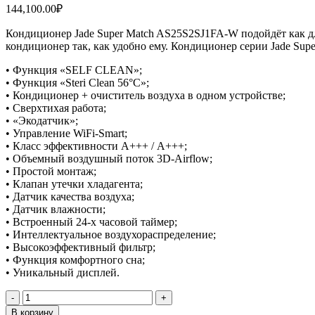
144,100.00
₽
Кондиционер Jade Super Match AS25S2SJ1FA-W подойдёт как дл
кондиционер так, как удобно ему. Кондиционер серии Jade Su
• Функция «SELF CLEAN»;
• Функция «Steri Clean 56°С»;
• Кондиционер + очиститель воздуха в одном устройстве;
• Сверхтихая работа;
• «Экодатчик»;
• Управление WiFi-Smart;
• Класс эффективности A+++ / А+++;
• Объемный воздушный поток 3D-Airflow;
• Простой монтаж;
• Клапан утечки хладагента;
• Датчик качества воздуха;
• Датчик влажности;
• Встроенный 24-х часовой таймер;
• Интеллектуальное воздухораспределение;
• Высокоэффективный фильтр;
• Функция комфортного сна;
• Уникальный дисплей.
Количество
товара
В корзину