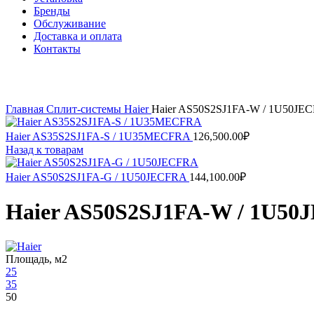
Бренды
Обслуживание
Доставка и оплата
Контакты
Нажмите, чтобы увеличить
Главная
Сплит-системы
Haier
Haier AS50S2SJ1FA-W / 1U50JE
Haier AS35S2SJ1FA-S / 1U35MECFRA
126,500.00
₽
Назад к товарам
Haier AS50S2SJ1FA-G / 1U50JECFRA
144,100.00
₽
Haier AS50S2SJ1FA-W / 1U5
Площадь, м2
25
35
50