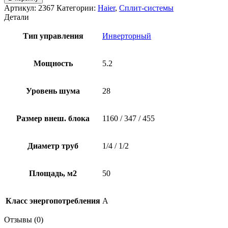
Haier
Артикул:
2367
Категории:
Haier
,
Сплит-системы
AS50S2SJ1FA-
Детали
W
/
Тип управления
Инверторный
1U50JECFRA
Мощность
5.2
Уровень шума
28
Размер внеш. блока
1160 / 347 / 455
Диаметр труб
1/4 / 1/2
Площадь, м2
50
Класс энергопотребления
А
Отзывы (0)