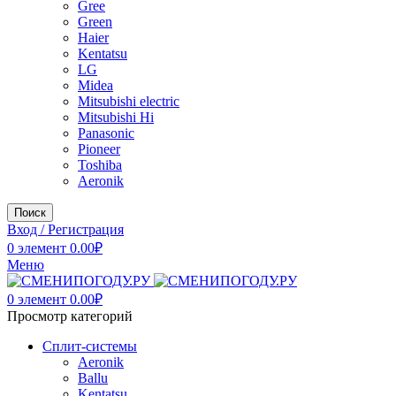
Gree
Green
Haier
Kentatsu
LG
Midea
Mitsubishi electric
Mitsubishi Hi
Panasonic
Pioneer
Toshiba
Аeronik
Поиск
Вход / Регистрация
0
элемент
0.00
₽
Меню
0
элемент
0.00
₽
Просмотр категорий
Сплит-системы
Аeronik
Ballu
Kentatsu