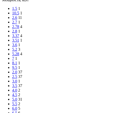
1.5
1
10.5
1
2.6
11
2.7
1
2.78
4
2.8
1
3.37
4
3.51
1
3.6
1
5.2
3
5.28
4
7
1
8.1
1
9.5
1
2.0
37
2.5
37
3.0
1
3.5
37
4.0
2
4.5
2
5.0
31
5.5
2
6.0
5
6.5
6