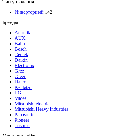
Тип упраления
Инверторный
142
Бренды
Aeronik
AUX
Ballu
Bosch
Centek
Daikin
Electrolux
Gree
Green
Haier
Kentatsu
LG
Midea
Mitsubishi electric
Mitsubishi Heavy Industries
Panasonic
Pioneer
Toshiba
Мощность, кВт