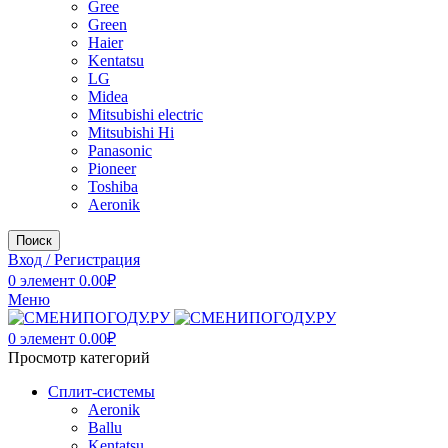
Gree
Green
Haier
Kentatsu
LG
Midea
Mitsubishi electric
Mitsubishi Hi
Panasonic
Pioneer
Toshiba
Аeronik
Поиск
Вход / Регистрация
0
элемент
0.00
₽
Меню
0
элемент
0.00
₽
Просмотр категорий
Сплит-системы
Аeronik
Ballu
Kentatsu