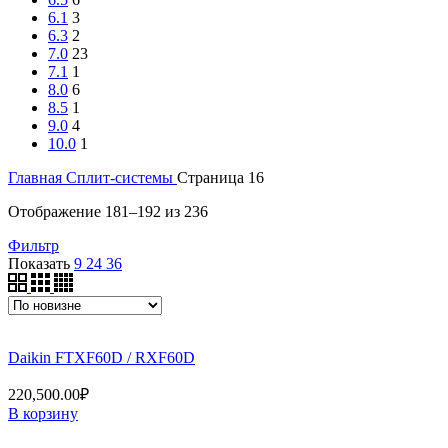
6.1
3
6.3
2
7.0
23
7.1
1
8.0
6
8.5
1
9.0
4
10.0
1
Главная
Сплит-системы
Страница 16
Сортировка:
Отображение 181–192 из 236
самые
Фильтр
недавние
Показать
9
24
36
Daikin FTXF60D / RXF60D
220,500.00
₽
В корзину