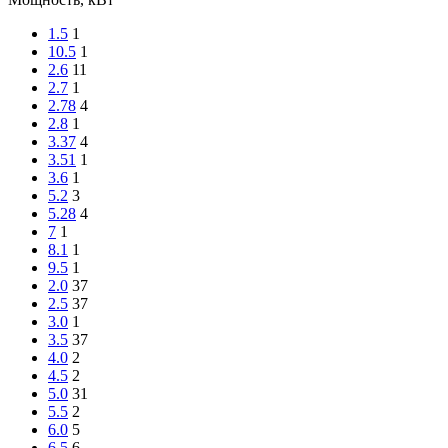
1.5
1
10.5
1
2.6
11
2.7
1
2.78
4
2.8
1
3.37
4
3.51
1
3.6
1
5.2
3
5.28
4
7
1
8.1
1
9.5
1
2.0
37
2.5
37
3.0
1
3.5
37
4.0
2
4.5
2
5.0
31
5.5
2
6.0
5
6.5
6