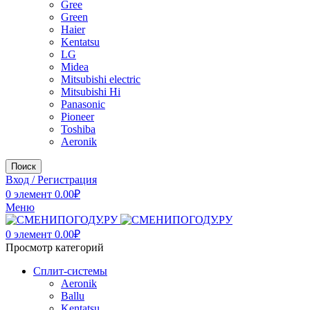
Gree
Green
Haier
Kentatsu
LG
Midea
Mitsubishi electric
Mitsubishi Hi
Panasonic
Pioneer
Toshiba
Аeronik
Поиск
Вход / Регистрация
0
элемент
0.00
₽
Меню
0
элемент
0.00
₽
Просмотр категорий
Сплит-системы
Аeronik
Ballu
Kentatsu