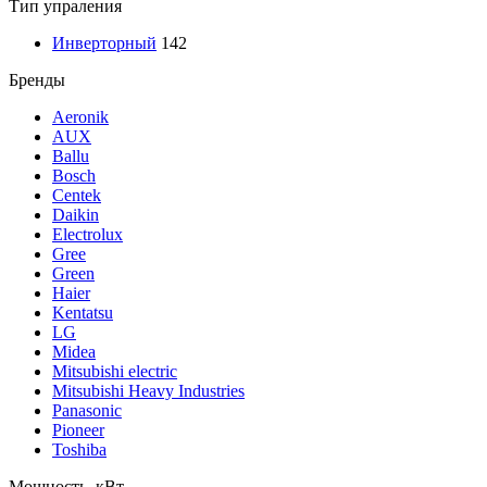
Тип упраления
Инверторный
142
Бренды
Aeronik
AUX
Ballu
Bosch
Centek
Daikin
Electrolux
Gree
Green
Haier
Kentatsu
LG
Midea
Mitsubishi electric
Mitsubishi Heavy Industries
Panasonic
Pioneer
Toshiba
Мощность, кВт