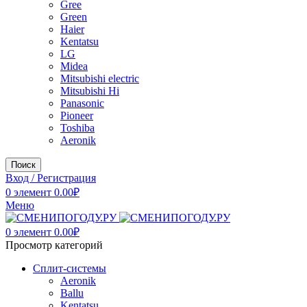
Gree
Green
Haier
Kentatsu
LG
Midea
Mitsubishi electric
Mitsubishi Hi
Panasonic
Pioneer
Toshiba
Аeronik
Поиск
Вход / Регистрация
0
элемент
0.00
₽
Меню
0
элемент
0.00
₽
Просмотр категорий
Сплит-системы
Аeronik
Ballu
Kentatsu