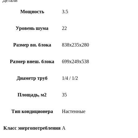
Детали
BT35VG/MUZ-
BT35VG
Мощность
3.5
Уровень шума
22
Размер вн. блока
838х235х280
Размер внеш. блока
699х249х538
Диаметр труб
1/4 / 1/2
Площадь, м2
35
Тип кондиционера
Настенные
Класс энергопотребления
А