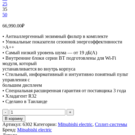
25
35
50
66,990.00
₽
• Антиаллергенный энзимный фильтр в комплекте
• Уникальные показатели сезонной энергоэффективности
>А++
• Самый низкий уровень шума — от 19 дБ(А)
• Внутренние блоки серии BT подготовлены для Wi-Fi
модуля, который
устанавливается во внутрь корпуса
• Стильный, информативный и интуитивно понятный пульт
управления с
большим дисплеем
• Специальная расширенная гарантия от поставщика 3 года
• Хладагент R32
• Сделано в Таиланде
Количество
товара
В корзину
Mitsubishi
Артикул:
6302
Категории:
Mitsubishi electric
,
Сплит-системы
electric
Бренд:
Mitsubishi electric
MSZ-