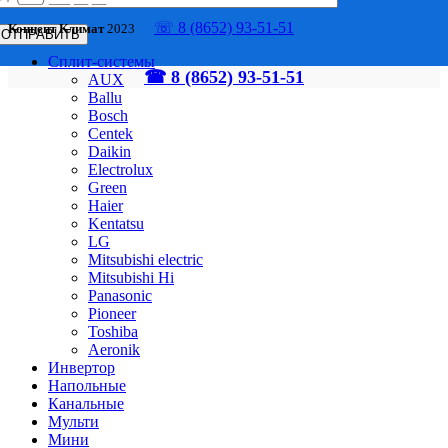
☏ 8 (8652) 93-51-51
Концепт Климат
2023
Сплит-системы
☎ 8 (8652) 93-51-51
AUX
Ballu
Bosch
Centek
Daikin
Electrolux
Green
Haier
Kentatsu
LG
Mitsubishi electric
Mitsubishi Hi
Panasonic
Pioneer
Toshiba
Аeronik
Инвертор
Напольные
Канальные
Мульти
Мини