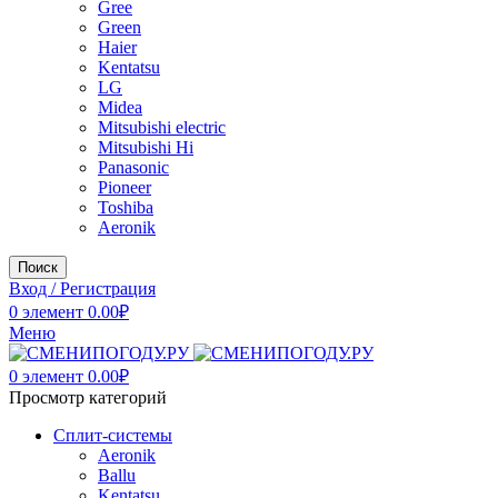
Gree
Green
Haier
Kentatsu
LG
Midea
Mitsubishi electric
Mitsubishi Hi
Panasonic
Pioneer
Toshiba
Аeronik
Поиск
Вход / Регистрация
0
элемент
0.00
₽
Меню
0
элемент
0.00
₽
Просмотр категорий
Сплит-системы
Аeronik
Ballu
Kentatsu