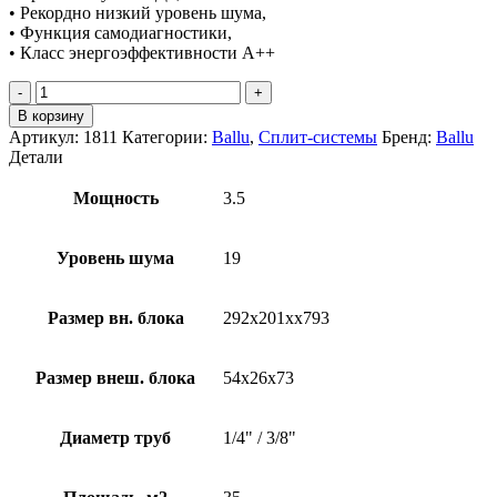
• Рекордно низкий уровень шума,
• Функция самодиагностики,
• Класс энергоэффективности A++
Количество
товара
В корзину
Ballu
Артикул:
1811
Категории:
Ballu
,
Сплит-системы
Бренд:
Ballu
BSUI-
Детали
12HN8
Мощность
3.5
Уровень шума
19
Размер вн. блока
292х201хх793
Размер внеш. блока
54х26х73
Диаметр труб
1/4" / 3/8"