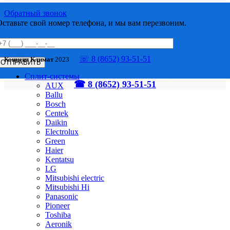
Обратный звонок
Оставьте свой номер телефона, и мы вам перезвоним.
☏ 8 (8652) 93-51-51
Концепт Климат
2023
Сплит-системы
☎ 8 (8652) 93-51-51
AUX
Ballu
Bosch
Centek
Daikin
Electrolux
Green
Haier
Kentatsu
LG
Mitsubishi electric
Mitsubishi Hi
Panasonic
Pioneer
Toshiba
Аeronik