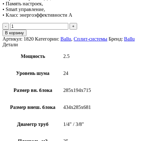
• Память настроек,
• Smart управление,
• Класс энергоэффективности A
Количество
товара
В корзину
Ballu
Артикул:
1820
Категории:
Ballu
,
Сплит-системы
Бренд:
Ballu
BSDI-
Детали
09HN1_20Y
Мощность
2.5
Уровень шума
24
Размер вн. блока
285х194х715
Размер внеш. блока
434х285х681
Диаметр труб
1/4" / 3/8"