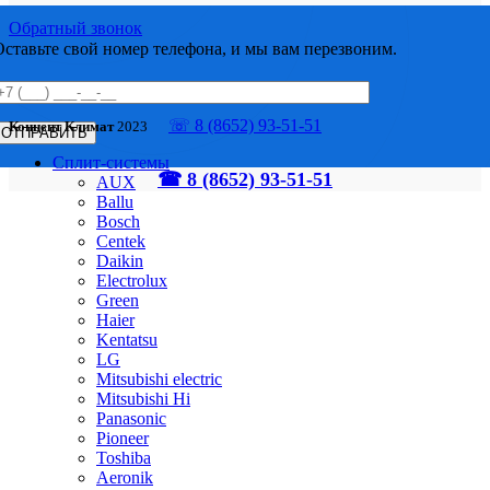
Обратный звонок
Оставьте свой номер телефона, и мы вам перезвоним.
☏ 8 (8652) 93-51-51
Концепт Климат
2023
Сплит-системы
☎ 8 (8652) 93-51-51
AUX
Ballu
Bosch
Centek
Daikin
Electrolux
Green
Haier
Kentatsu
LG
Mitsubishi electric
Mitsubishi Hi
Panasonic
Pioneer
Toshiba
Аeronik