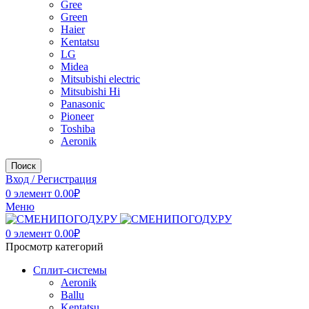
Gree
Green
Haier
Kentatsu
LG
Midea
Mitsubishi electric
Mitsubishi Hi
Panasonic
Pioneer
Toshiba
Аeronik
Поиск
Вход / Регистрация
0
элемент
0.00
₽
Меню
0
элемент
0.00
₽
Просмотр категорий
Сплит-системы
Аeronik
Ballu
Kentatsu