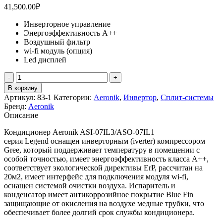
41,500.00
₽
Инверторное управление
Энергоэффективность А++
Воздушный фильтр
wi-fi модуль (опция)
Led дисплей
Количество
товара
В корзину
Aeronik
Артикул:
83-1
Категории:
Аeronik
,
Инвертор
,
Сплит-системы
ASI-
Бренд:
Aeronik
07IL3
Описание
/
ASO-
Кондиционер Aeronik ASI-07IL3/ASO-07IL1
07IL1
серия Legend оснащен инверторным (iverter) компрессором
Gree, который поддерживает температуру в помещении с
особой точностью, имеет энергоэффективность класса А++,
соответствует экологической директивы ErP, рассчитан на
20м2, имеет интерфейс для подключения модуля wi-fi,
оснащен системой очистки воздуха. Испаритель и
конденсатор имеет антикоррозийное покрытие Blue Fin
защищающие от окисления на воздухе медные трубки, что
обеспечивает более долгий срок службы кондиционера.