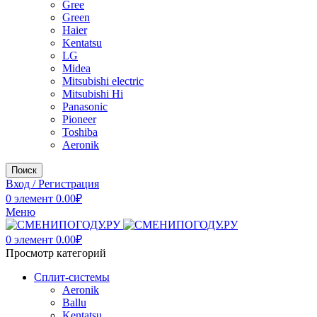
Gree
Green
Haier
Kentatsu
LG
Midea
Mitsubishi electric
Mitsubishi Hi
Panasonic
Pioneer
Toshiba
Аeronik
Поиск
Вход / Регистрация
0
элемент
0.00
₽
Меню
0
элемент
0.00
₽
Просмотр категорий
Сплит-системы
Аeronik
Ballu
Kentatsu