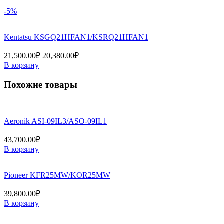
-5%
Kentatsu KSGQ21HFAN1/KSRQ21HFAN1
Первоначальная
Текущая
21,500.00
₽
20,380.00
₽
цена
цена:
В корзину
составляла
20,380.00₽.
21,500.00₽.
Похожие товары
Aeronik ASI-09IL3/ASO-09IL1
43,700.00
₽
В корзину
Pioneer KFR25MW/KOR25MW
39,800.00
₽
В корзину