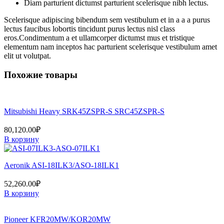
Diam parturient dictumst parturient scelerisque nibh lectus.
Scelerisque adipiscing bibendum sem vestibulum et in a a a purus
lectus faucibus lobortis tincidunt purus lectus nisl class
eros.Condimentum a et ullamcorper dictumst mus et tristique
elementum nam inceptos hac parturient scelerisque vestibulum amet
elit ut volutpat.
Похожие товары
Mitsubishi Heavy SRK45ZSPR-S SRC45ZSPR-S
80,120.00
₽
В корзину
Aeronik ASI-18ILK3/ASO-18ILK1
52,260.00
₽
В корзину
Pioneer KFR20MW/KOR20MW