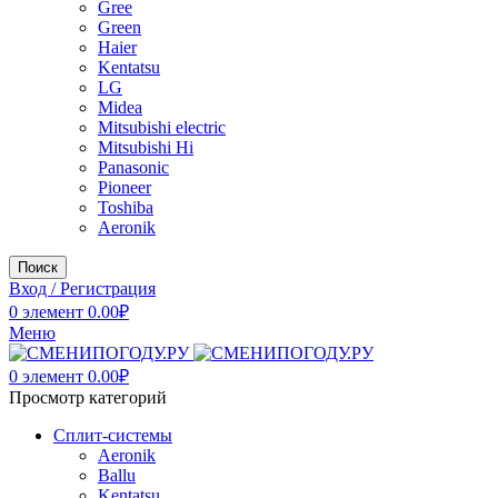
Gree
Green
Haier
Kentatsu
LG
Midea
Mitsubishi electric
Mitsubishi Hi
Panasonic
Pioneer
Toshiba
Аeronik
Поиск
Вход / Регистрация
0
элемент
0.00
₽
Меню
0
элемент
0.00
₽
Просмотр категорий
Сплит-системы
Аeronik
Ballu
Kentatsu