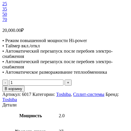
25
35
50
70
20,000.00
₽
• Режим повышенной мощности Hi-power
• Таймер вкл./откл
• Автоматический перезапуск после перебоев электро-
снабжения
• Автоматический перезапуск после перебоев электро-
снабжения
• Автоматическое размораживание теплообменника
Количество
товара
В корзину
TOSHIBA
Артикул:
6017
Категории:
Toshiba
,
Сплит-системы
Бренд:
RAS-
Toshiba
07U2KHS/RAS-
Детали
07U2AHS-
EE
Мощность
2.0