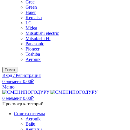
Gree
Green
Haier
Kentatsu
LG
Midea
Mitsubishi electric
Mitsubishi Hi
Panasonic
Pioneer
Toshiba
Аeronik
Поиск
Вход / Регистрация
0
элемент
0.00
₽
Меню
0
элемент
0.00
₽
Просмотр категорий
Сплит-системы
Аeronik
Ballu
Kentatsu