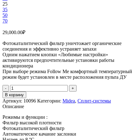
25
35
50
70
29,000.00
₽
Фотокаталитический фильтр уничтожает органические
соединения и эффективно устраняет запахи
Одним нажатием кнопки «Любимые настройки»
активируются предпочтительные установки работы
кондиционера
При выборе режима Follow Me комфортный температурный
режим будет установлен в месте расположения пульта ДУ
Количество
товара
В корзину
Midea
Артикул:
10096
Категории:
Midea
,
Сплит-системы
MSAG1-
Описание
09HRN1-
I
Режимы и функции :
/
Фильтр высокой плотности
MSAG1-
Фотокаталитический фильтр
09HRN1-
Автоматическое качание заслонки
O
Нагрев до 8 °С