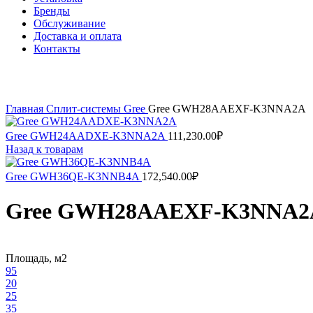
Бренды
Обслуживание
Доставка и оплата
Контакты
Нажмите, чтобы увеличить
Главная
Сплит-системы
Gree
Gree GWH28AAEXF-K3NNA2A
Gree GWH24AADXE-K3NNA2A
111,230.00
₽
Назад к товарам
Gree GWH36QE-K3NNB4A
172,540.00
₽
Gree GWH28AAEXF-K3NNA2
Площадь, м2
95
20
25
35