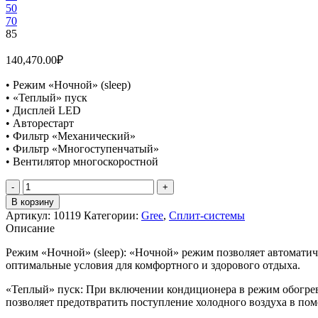
50
70
85
140,470.00
₽
• Режим «Ночной» (sleep)
• «Теплый» пуск
• Дисплей LED
• Авторестарт
• Фильтр «Механический»
• Фильтр «Многоступенчатый»
• Вентилятор многоскоростной
Количество
товара
В корзину
Gree
Артикул:
10119
Категории:
Gree
,
Сплит-системы
GWH28AAEXF-
Описание
K3NNA2A
Режим «Ночной» (sleep): «Ночной» режим позволяет автоматич
оптимальные условия для комфортного и здорового отдыха.
«Теплый» пуск: При включении кондиционера в режим обогрева
позволяет предотвратить поступление холодного воздуха в по