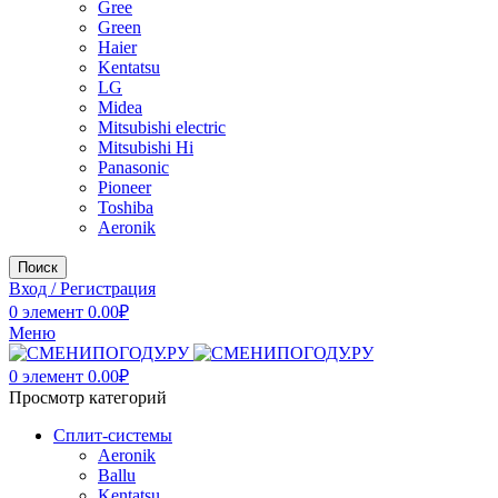
Gree
Green
Haier
Kentatsu
LG
Midea
Mitsubishi electric
Mitsubishi Hi
Panasonic
Pioneer
Toshiba
Аeronik
Поиск
Вход / Регистрация
0
элемент
0.00
₽
Меню
0
элемент
0.00
₽
Просмотр категорий
Сплит-системы
Аeronik
Ballu
Kentatsu