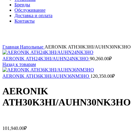
Бренды
Обслуживание
Доставка и оплата
Контакты
Нажмите, чтобы увеличить
Главная
Напольные
AERONIK ATH30K3HI/AUHN30NK3HO
AERONIK ATH24K3HI/AUHN24NK3HO
90,260.00
₽
Назад к товарам
AERONIK ATH36K3HI/AUHN36NM3HO
120,350.00
₽
AERONIK
ATH30K3HI/AUHN30NK3HO
101,940.00
₽