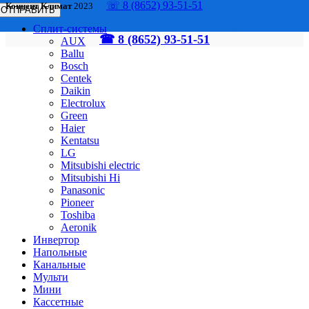
☏ 8 (8652) 93-51-51
Концепт Климат
2023
Сплит-системы
☎ 8 (8652) 93-51-51
AUX
Ballu
Bosch
Centek
Daikin
Electrolux
Green
Haier
Kentatsu
LG
Mitsubishi electric
Mitsubishi Hi
Panasonic
Pioneer
Toshiba
Аeronik
Инвертор
Напольные
Канальные
Мульти
Мини
Кассетные