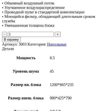
• Объемный воздушный поток
• Улучшенное воздухораспределение
• Проводной пульт в стандартной комплектации
• Моющийся фильтр, обладающий длительным сроком
службы
• Уменьшенная толщина блока
Количество
товара
В корзину
AERONIK
Артикул:
3003
Категория:
Напольные
ATH30K3HI/AUHN30NK3HO
Детали
Мощность
8.5
Уровень шума
45
Размер вн. блока
1200*665*235
Размер внеш. блока
980*425*790